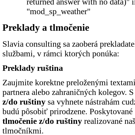
returned answer with no data)" 
"mod_sp_weather"
Preklady a tlmočenie
Slavia consulting sa zaoberá preklada
službami, v rámci ktorých ponúka:
Preklady ruština
Zaujmite korektne preloženými textam
partnera alebo zahraničných kolegov. 
z/do ruštiny
sa vyhnete nástrahám cudz
budú pôsobiť prirodzene. Poskytované 
tlmočenie z/do ruštiny
realizované na
tlmočníkmi.