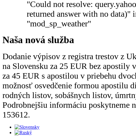
"Could not resolve: query.yaho
returned answer with no data)" 
"mod_sp_weather"
Naša nová služba
Dodanie výpisov z registra trestov z U
na Slovensku za 25 EUR bez apostily v 
za 45 EUR s apostilou v priebehu dvoc
možnosť osvedčenie formou apostilu d
rodných listov, sobášnych listov, úmrtný
Podrobnejšiu informáciu poskytneme n
153612.